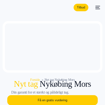
Tilbud
Forside
Nyt tag Nykøbing Mors
Nyt tag
Nykøbing Mors
Din garanti for et stærkt og pålideligt tag.
Få en gratis vurdering