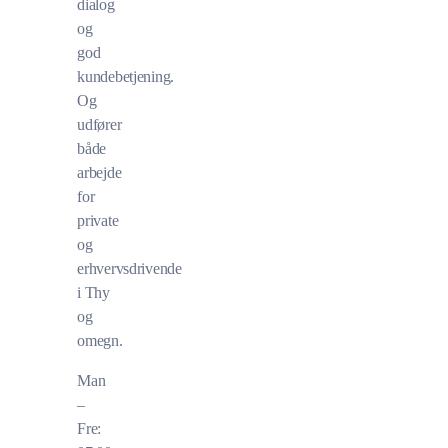
dialog
og
god
kundebetjening.
Og
udfører
både
arbejde
for
private
og
erhvervsdrivende
i Thy
og
omegn.
Man
–
Fre: