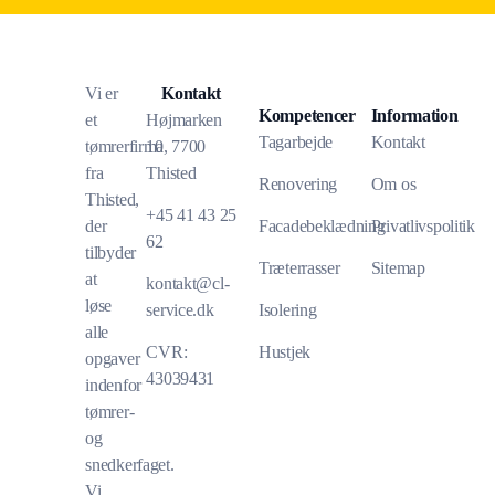
Vi er
Kontakt
Kompetencer
Information
et
Højmarken
Tagarbejde
Kontakt
tømrerfirma
10, 7700
fra
Thisted
Renovering
Om os
Thisted,
+45 41 43 25
der
Facadebeklædning
Privatlivspolitik
62
tilbyder
Træterrasser
Sitemap
at
kontakt@cl-
løse
service.dk
Isolering
alle
CVR:
Hustjek
opgaver
43039431
indenfor
tømrer-
og
snedkerfaget.
Vi