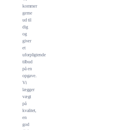
kommer
gerne
ud til
dig
og
giver
et
uforpligtende
tilbud
på en
opgave.
Vi
lægger
vægt
på
kvalitet,
en
god