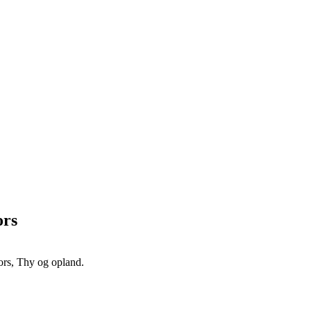
ors
ors, Thy og opland.