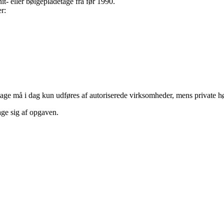
t- eller bølgepladetage fra før 1990.
r:
tage må i dag kun udføres af autoriserede virksomheder, mens private hø
age sig af opgaven.