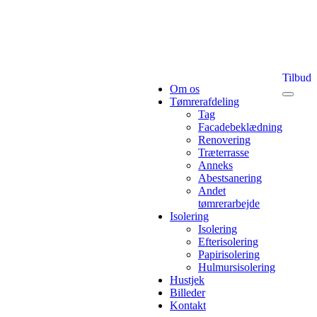
Tilbud
Om os
Tømrerafdeling
Tag
Facadebeklædning
Renovering
Træterrasse
Anneks
Abestsanering
Andet
tømrerarbejde
Isolering
Isolering
Efterisolering
Papirisolering
Hulmursisolering
Hustjek
Billeder
Kontakt