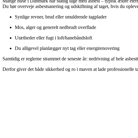
Mange huse i Danmark har stadig tage med asbest – typisk ældre eterni
Du bør overveje asbestsanering og udskiftning af taget, hvis du opleve
Synlige revner, brud eller smuldrende tagplader
Mos, alger og generelt nedbrudt overflade
Utætheder eller fugt i loft/hanebåndsloft
Du alligevel planlægger nyt tag eller energirenovering
Samtidig er reglerne strammet de seneste år: nedrivning af hele asbest
Derfor giver det både sikkerhed og ro i maven at lade professionelle t