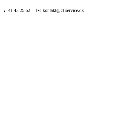
📱
41 43 25 62
✉️
kontakt@cl-service.dk