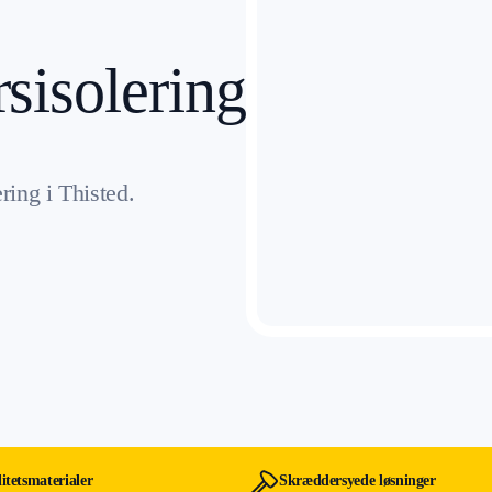
Andet tømrerarbejde
sisolering
ing i Thisted.
itetsmaterialer
Skræddersyede løsninger