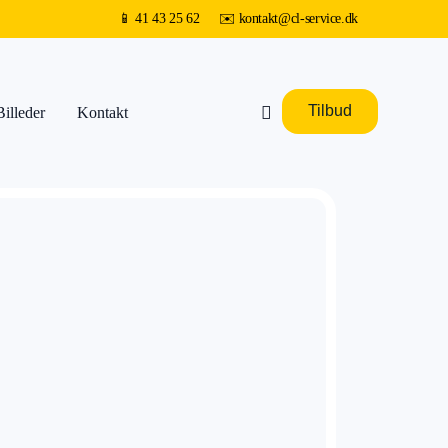
📱
41 43 25 62
✉️
kontakt@cl-service.dk
Tilbud
Billeder
Kontakt