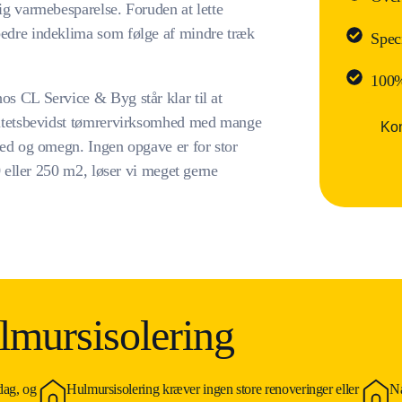
lig varmebesparelse. Foruden at lette
bedre indeklima som følge af mindre træk
Spec
100%
os CL Service & Byg står klar til at
alitetsbevidst tømrervirksomhed med mange
Kon
sted og omegn. Ingen opgave er for stor
50 eller 250 m2, løser vi meget gerne
lmursisolering
dag, og
Hulmursisolering kræver ingen store renoveringer eller
Nå