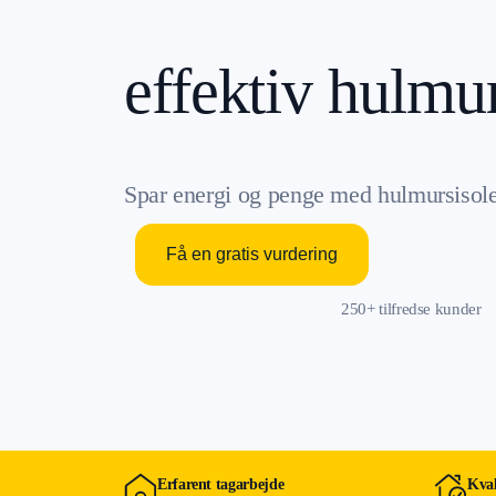
effektiv hulmur
Spar energi og penge med hulmursisoler
Få en gratis vurdering
250+ tilfredse kunder
Erfarent tagarbejde
Kval