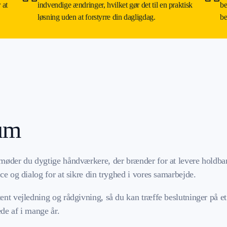
 at
indvendige ændringer, hvilket gør det til en praktisk
be
løsning uden at forstyrre din dagligdag.
be
rum
møder du dygtige håndværkere, der brænder for at levere holdbare 
ice og dialog for at sikre din tryghed i vores samarbejde.
tent vejledning og rådgivning, så du kan træffe beslutninger på e
æde af i mange år.