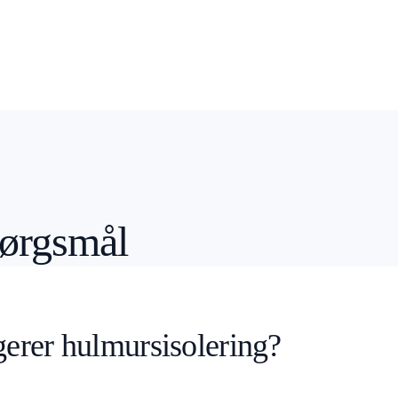
pørgsmål
erer hulmursisolering?