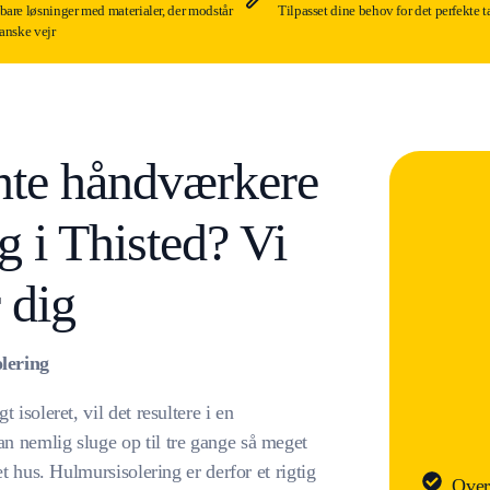
are løsninger med materialer, der modstår
Tilpasset dine behov for det perfekte t
anske vejr
nte håndværkere
g i Thisted? Vi
 dig
lering
isoleret, vil det resultere i en
n nemlig sluge op til tre gange så meget
t hus. Hulmursisolering er derfor et rigtig
Over