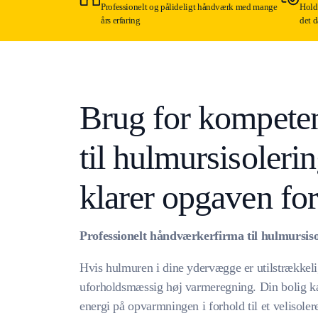
Professionelt og pålideligt håndværk med mange
Holdb
års erfaring
det d
Brug for kompete
til hulmursisolerin
klarer opgaven for
Professionelt håndværkerfirma til hulmursiso
Hvis hulmuren i dine ydervægge er utilstrækkeligt 
uforholdsmæssig høj varmeregning. Din bolig ka
energi på opvarmningen i forhold til et velisolere