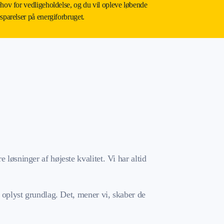
hov for vedligeholdelse, og du vil opleve løbende
sparelser på energiforbruget.
løsninger af højeste kvalitet. Vi har altid
t oplyst grundlag. Det, mener vi, skaber de