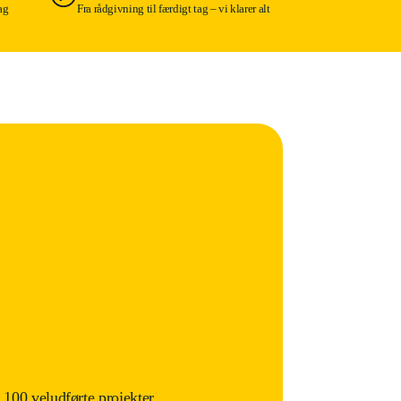
ag
Fra rådgivning til færdigt tag – vi klarer alt
 100 veludførte projekter