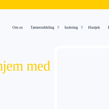
Om os
Tømrerafdeling
Isolering
Hustjek
Tag
Isolering
 hjem med
Facadebeklædning
Efterisolering
Renovering
Papirisolering
Træterrasse
Hulmursisolering
Anneks
Abestsanering