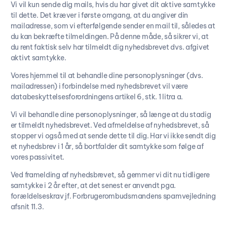
Vi vil kun sende dig mails, hvis du har givet dit aktive samtykke
til dette. Det kræver i første omgang, at du angiver din
mailadresse, som vi efterfølgende sender en mail til, således at
du kan bekræfte tilmeldingen. På denne måde, så sikrer vi, at
du rent faktisk selv har tilmeldt dig nyhedsbrevet dvs. afgivet
aktivt samtykke.
Vores hjemmel til at behandle dine personoplysninger (dvs.
mailadressen) i forbindelse med nyhedsbrevet vil være
databeskyttelsesforordningens artikel 6, stk. 1 litra a.
Vi vil behandle dine personoplysninger, så længe at du stadig
er tilmeldt nyhedsbrevet. Ved afmeldelse af nyhedsbrevet, så
stopper vi også med at sende dette til dig. Har vi ikke sendt dig
et nyhedsbrev i 1 år, så bortfalder dit samtykke som følge af
vores passivitet.
Ved framelding af nyhedsbrevet, så gemmer vi dit nu tidligere
samtykke i 2 år efter, at det senest er anvendt pga.
forældelseskrav jf. Forbrugerombudsmandens spamvejledning
afsnit 11.3.