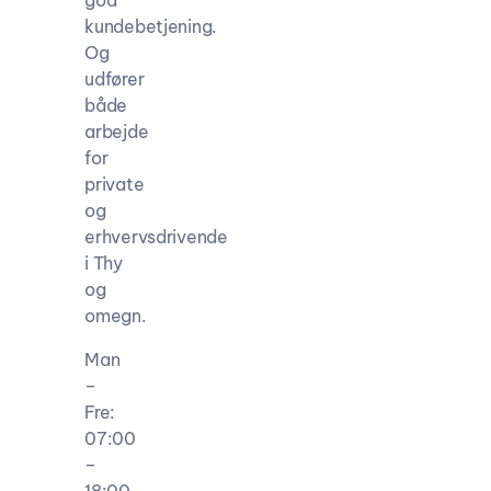
kundebetjening.
Og
udfører
både
arbejde
for
private
og
erhvervsdrivende
i Thy
og
omegn.
Man
–
Fre:
07:00
–
18:00