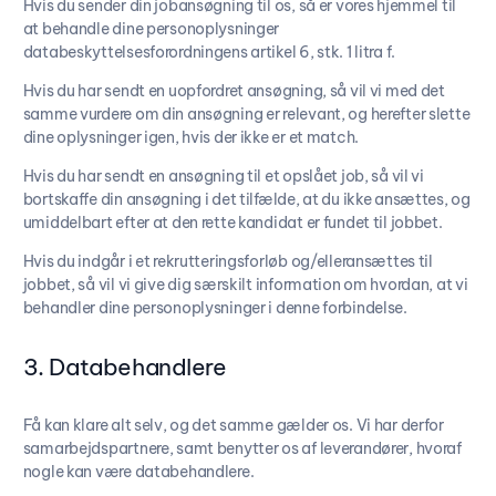
Hvis du sender din jobansøgning til os, så er vores hjemmel til
at behandle dine personoplysninger
databeskyttelsesforordningens artikel 6, stk. 1 litra f.
Hvis du har sendt en uopfordret ansøgning, så vil vi med det
samme vurdere om din ansøgning er relevant, og herefter slette
dine oplysninger igen, hvis der ikke er et match.
Hvis du har sendt en ansøgning til et opslået job, så vil vi
bortskaffe din ansøgning i det tilfælde, at du ikke ansættes, og
umiddelbart efter at den rette kandidat er fundet til jobbet.
Hvis du indgår i et rekrutteringsforløb og/elleransættes til
jobbet, så vil vi give dig særskilt information om hvordan, at vi
behandler dine personoplysninger i denne forbindelse.
3. Databehandlere
Få kan klare alt selv, og det samme gælder os. Vi har derfor
samarbejdspartnere, samt benytter os af leverandører, hvoraf
nogle kan være databehandlere.