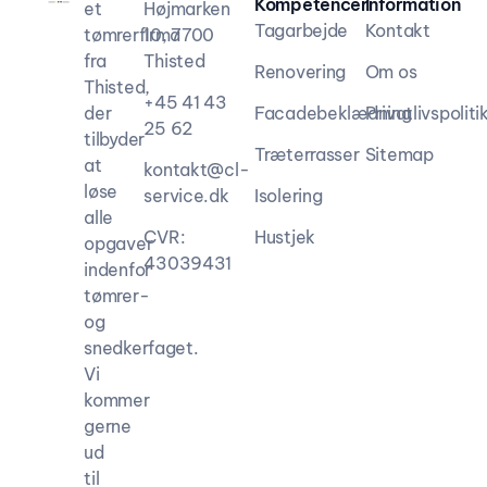
Kompetencer
Information
et
Højmarken
Tagarbejde
Kontakt
tømrerfirma
10, 7700
fra
Thisted
Renovering
Om os
Thisted,
+45 41 43
der
Facadebeklædning
Privatlivspoliti
25 62
tilbyder
Træterrasser
Sitemap
at
kontakt@cl-
løse
service.dk
Isolering
alle
CVR:
Hustjek
opgaver
43039431
indenfor
tømrer-
og
snedkerfaget.
Vi
kommer
gerne
ud
til