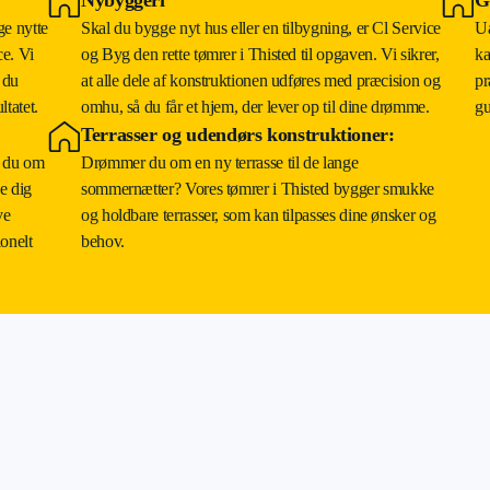
ge nytte
Skal du bygge nyt hus eller en tilbygning, er Cl Service
Ua
ce. Vi
og Byg den rette tømrer i Thisted til opgaven. Vi sikrer,
ka
 du
at alle dele af konstruktionen udføres med præcision og
pr
ltatet.
omhu, så du får et hjem, der lever op til dine drømme.
gu
Terrasser og udendørs konstruktioner:
r du om
Drømmer du om en ny terrasse til de lange
e dig
sommernætter? Vores tømrer i Thisted bygger smukke
ve
og holdbare terrasser, som kan tilpasses dine ønsker og
ionelt
behov.