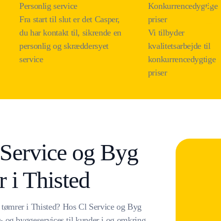
Personlig service
Konkurrencedygtige
Fra start til slut er det Casper,
priser
du har kontakt til, sikrende en
Vi tilbyder
personlig og skræddersyet
kvalitetsarbejde til
service
konkurrencedygtige
priser
 Service og Byg
r i Thisted
g tømrer i Thisted? Hos Cl Service og Byg
er- og byggeservices til kunder i og omkring