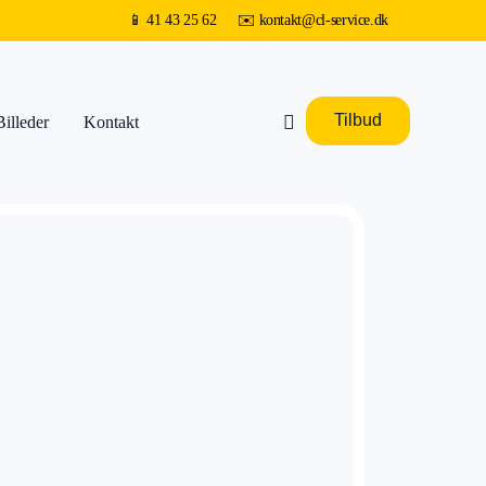
📱
41 43 25 62
✉️
kontakt@cl-service.dk
Tilbud
Billeder
Kontakt