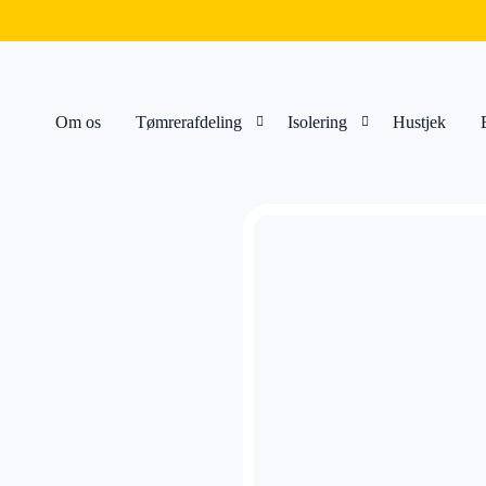
Om os
Tømrerafdeling
Isolering
Hustjek
Tag
Isolering
Facadebeklædning
Efterisolering
Renovering
Papirisolering
Træterrasse
Hulmursisolering
Anneks
Abestsanering