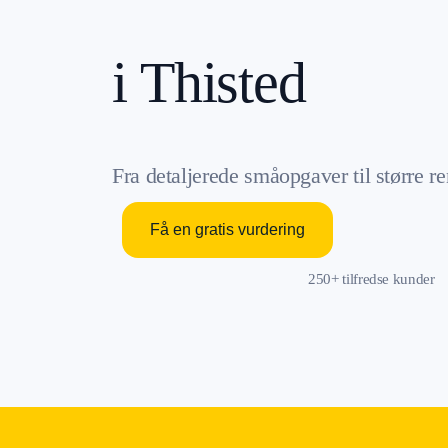
i Thisted
Fra detaljerede småopgaver til større r
Få en gratis vurdering
250+ tilfredse kunder