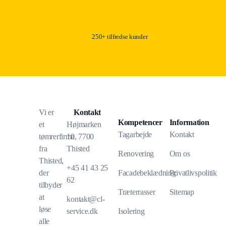
250+ tilfredse kunder
Vi er
Kontakt
Kompetencer
Information
et
Højmarken
Tagarbejde
Kontakt
tømrerfirma
10, 7700
fra
Thisted
Renovering
Om os
Thisted,
+45 41 43 25
der
Facadebeklædning
Privatlivspolitik
62
tilbyder
Træterrasser
Sitemap
at
kontakt@cl-
løse
service.dk
Isolering
alle