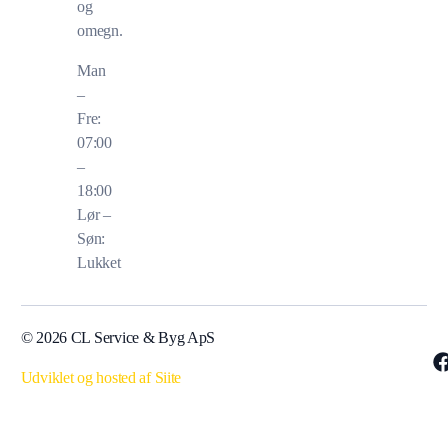
og
omegn.
Man
–
Fre:
07:00
–
18:00
Lør –
Søn:
Lukket
© 2026 CL Service & Byg ApS
Udviklet og hosted af Siite