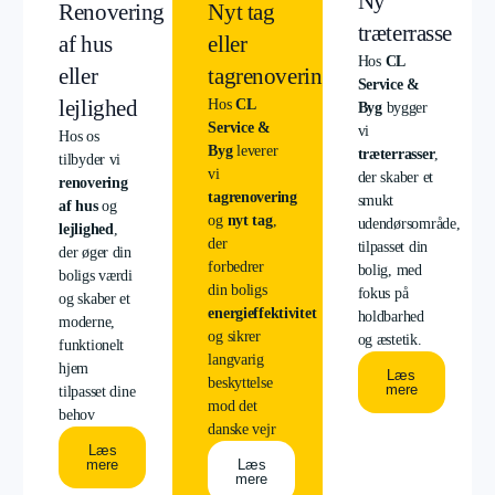
Ny
Renovering
Nyt tag
træterrasse
af hus
eller
Hos
CL
eller
tagrenovering
Service &
lejlighed
Hos
CL
Byg
bygger
Service &
vi
Hos os
Byg
leverer
træterrasser
,
tilbyder vi
vi
der skaber et
renovering
tagrenovering
smukt
af hus
og
og
nyt tag
,
udendørsområde,
lejlighed
,
der
tilpasset din
der øger din
forbedrer
bolig, med
boligs værdi
din boligs
fokus på
og skaber et
energieffektivitet
holdbarhed
moderne,
og sikrer
og æstetik.
funktionelt
langvarig
hjem
Læs
beskyttelse
mere
tilpasset dine
mod det
behov
danske vejr
Læs
mere
Læs
mere