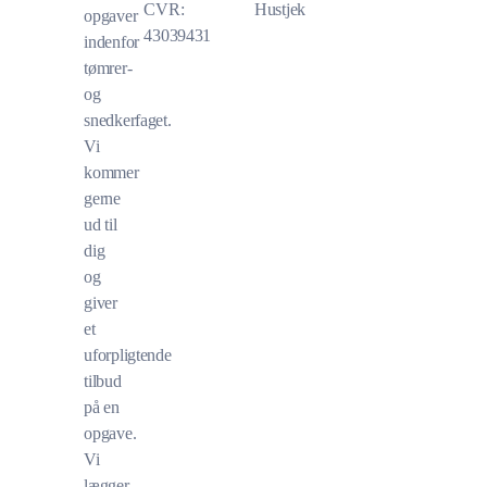
CVR:
Hustjek
opgaver
43039431
indenfor
tømrer-
og
snedkerfaget.
Vi
kommer
gerne
ud til
dig
og
giver
et
uforpligtende
tilbud
på en
opgave.
Vi
lægger