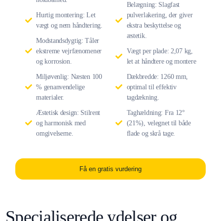
Belægning: Slagfast
Hurtig montering: Let
pulverlakering, der giver
vægt og nem håndtering.
ekstra beskyttelse og
æstetik.
Modstandsdygtig: Tåler
ekstreme vejrfænomener
Vægt per plade: 2,07 kg,
og korrosion.
let at håndtere og montere
Miljøvenlig: Næsten 100
Dækbredde: 1260 mm,
% genanvendelige
optimal til effektiv
materialer.
tagdækning.
Æstetisk design: Stilrent
Taghældning: Fra 12°
og harmonisk med
(21%), velegnet til både
omgivelserne.
flade og skrå tage.
Få en gratis vurdering
Specialiserede ydelser og